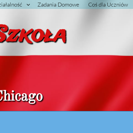
iałalność
Zadania Domowe
Coś dla Uczniów

Szkoła
Chicago