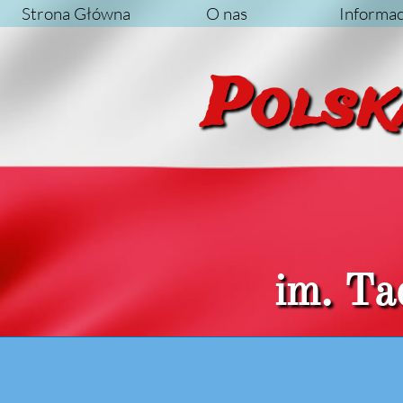
Strona Główna
O nas
Informac
Po
im. Ta