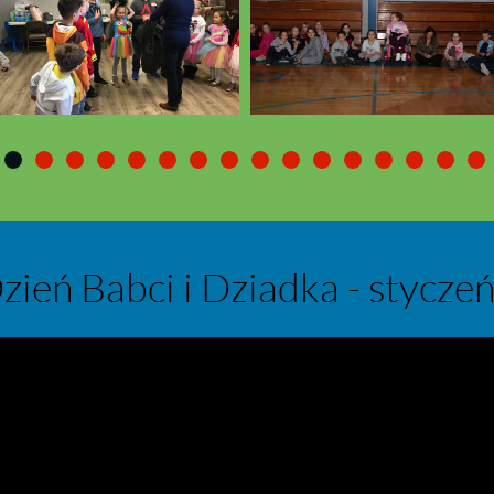
zień Babci i Dziadka - stycze