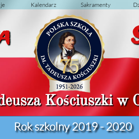
je
Kalendarz
Sakramenty
Dz
lska
deusza Kościuszki w 
Rok szkolny 2019 - 2020