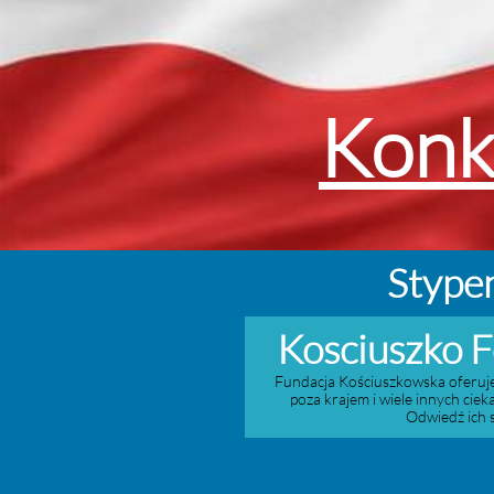
Konk
Stype
Kosciuszko 
Fundacja Kościuszkowska oferuj
poza krajem i wiele innych ciek
Odwiedź ich 