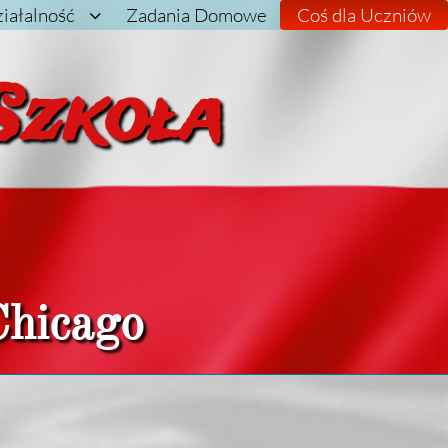
iałalność
Zadania Domowe
Coś dla Uczniów

Szkoła
Chicago