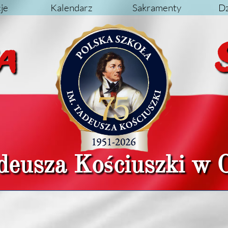
je
Kalendarz
Sakramenty
Dz
lska
deusza Kościuszki w 