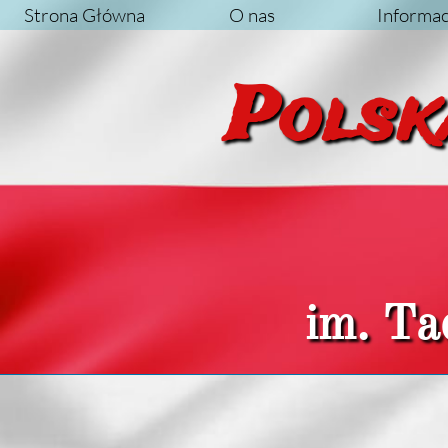
Strona Główna
O nas
Informac
Po
im. Ta