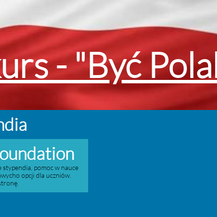
urs - "Być Pol
ndia
Foundation
e stypendia, pomoc w nauce
awycho opcji dla uczniów.
stronę.