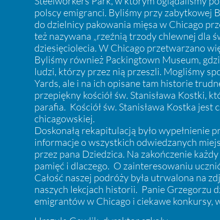
Steelworkers Park, w którym oglądaliśmy po
polscy emigranci. Byliśmy przy zabytkowej 
do dzielnicy pakowania mięsa w Chicago prz
też nazywana „rzeźnią trzody chlewnej dla 
dziesięciolecia. W Chicago przetwarzano wię
Byliśmy również Packingtown Museum, gdzie 
ludzi, którzy przez nią przeszli. Mogliśmy sp
Yards, ale i na ich opisane tam historie tru
przepiękny kościół św. Stanisława Kostki, k
parafia. Kościół św. Stanisława Kostka jest
chicagowskiej.
Doskonałą rekapitulacją było wypełnienie pr
informacje o wszystkich odwiedzanych miej
przez pana Dziedzica. Na zakończenie każdy 
pamięć i dlaczego. O zainteresowaniu uczni
Całość naszej podróży była utrwalona na zd
naszych lekcjach historii. Panie Grzegorzu 
emigrantów w Chicago i ciekawe konkursy, w