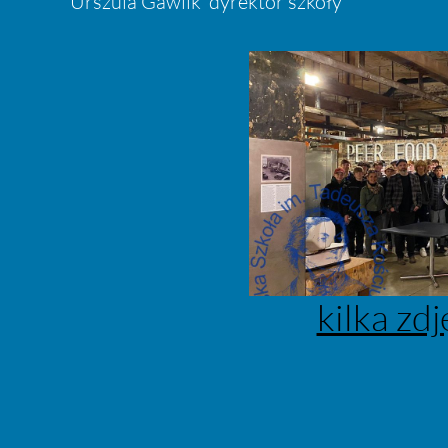
Urszula Gawlik dyrektor szkoły
kilka zdj