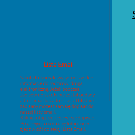
Lista Email
Szkoła Kościuszki wysyła wszystkie
informacje do rodzicówi drogą
elektroniczną. Jeżeli podczas
zapisów do szkoły nie został podany
adres email lub adres został błędnie
zapisany możesz sam się dopisać do
naszej listy email.
Kliknij tutaj jeżeli chcesz sie dopisać.
Po przejściu na stronę Informacje
zjedź w dół do sekcji Lista Email.