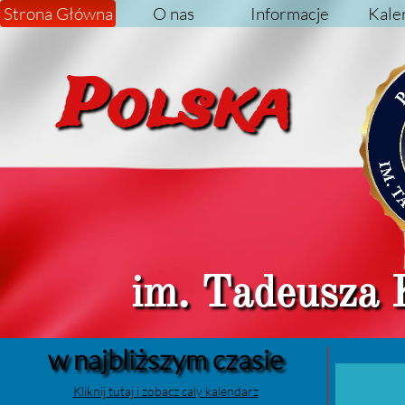
Strona Główna
O nas
Informacje
Kale
Pol
im. Tadeusza 
w najbliższym czasie
Kliknij tutaj i zobacz caly kalendarz