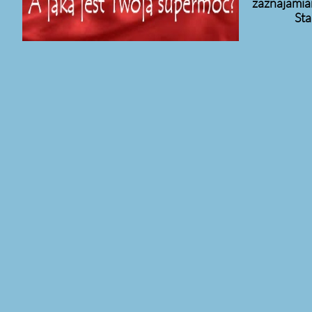
zaznajamian
St